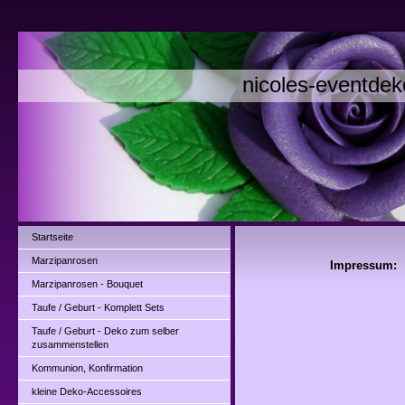
nicoles-eventdek
Startseite
Marzipanrosen
Impressum: 
Nicole
Marzipanrosen - Bouquet
Erich-We
Taufe / Geburt - Komplett Sets
15517 
Tel.: 
Taufe / Geburt - Deko zum selber
zusammenstellen
E-Mail: 
Kommunion, Konfirmation
Eine Rech
kleine Deko-Accessoires
Umsatzsteu