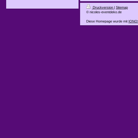
Druckversion
|
Sitemap
© nicoles-eventdeko.de
Diese Homepage wurde mit
IONOS